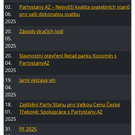
02.
Partystany AZ – Nejvyšší kvalita svatebních stanů
06.
pro vaši dokonalou svatbu
2025
20.
Závody dračích lodí
05.
2025
20.
Slavnostní otevření Retail parku Kozomín s
04.
PartystanyAZ
2025
19.
Jarní výstava vín
04.
2025
18.
Zajištění Party Stanu pro Velkou Cenu České
01.
Třebové: Spolupráce s Partystany AZ
2025
31.
PF 2025