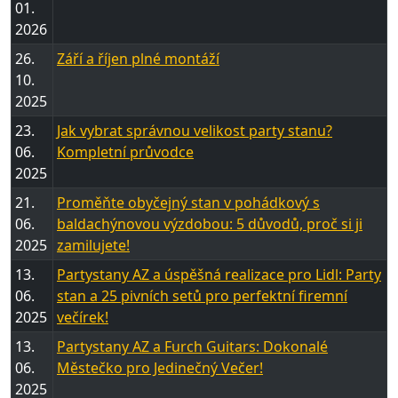
01.
2026
26.
Září a říjen plné montáží
10.
2025
23.
Jak vybrat správnou velikost party stanu?
06.
Kompletní průvodce
2025
21.
Proměňte obyčejný stan v pohádkový s
06.
baldachýnovou výzdobou: 5 důvodů, proč si ji
2025
zamilujete!
13.
Partystany AZ a úspěšná realizace pro Lidl: Party
06.
stan a 25 pivních setů pro perfektní firemní
2025
večírek!
13.
Partystany AZ a Furch Guitars: Dokonalé
06.
Městečko pro Jedinečný Večer!
2025