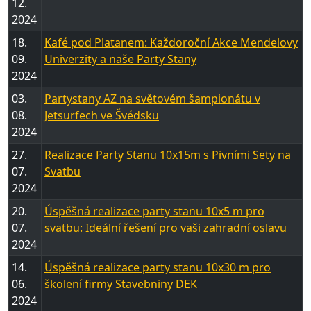
12.
2024
18.
Kafé pod Platanem: Každoroční Akce Mendelovy
09.
Univerzity a naše Party Stany
2024
03.
Partystany AZ na světovém šampionátu v
08.
Jetsurfech ve Švédsku
2024
27.
Realizace Party Stanu 10x15m s Pivními Sety na
07.
Svatbu
2024
20.
Úspěšná realizace party stanu 10x5 m pro
07.
svatbu: Ideální řešení pro vaši zahradní oslavu
2024
14.
Úspěšná realizace party stanu 10x30 m pro
06.
školení firmy Stavebniny DEK
2024