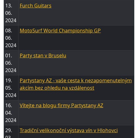
13.
Furch Guitars
06.
2024
08.
MotoSurf World Championship GP
06.
2024
01.
Party stan v Bruselu
06.
2024
19.
Partystany AZ - vaše cesta k nezapomenutelným
05.
akcím bez ohledu na vzdálenost
2024
16.
Vítejte na blogu firmy Partystany AZ
04.
2024
29.
Tradiční velikonoční výstava vín v Hlohovci
03.