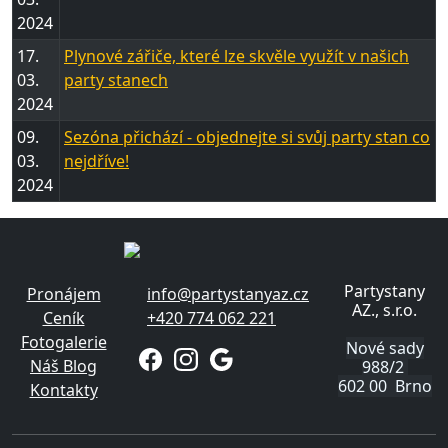
2024
17.
Plynové zářiče, které lze skvěle využít v našich
03.
party stanech
2024
09.
Sezóna přichází - objednejte si svůj party stan co
03.
nejdříve!
2024
Partystany
Pronájem
info@partystanyaz.cz
AZ., s.r.o.
Ceník
+420 774 062 221
Fotogalerie
Nové sady
Náš Blog
988/2
602 00 Brno
Kontakty